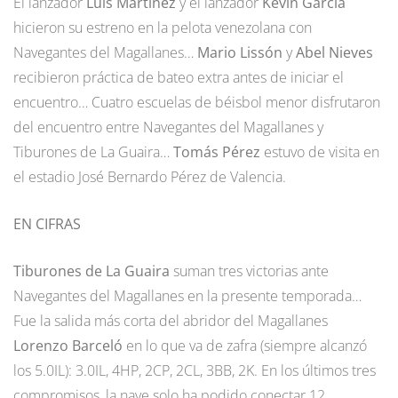
El lanzador
Luís Martínez
y el lanzador
Kevin García
hicieron su estreno en la pelota venezolana con
Navegantes del Magallanes…
Mario Lissón
y
Abel Nieves
recibieron práctica de bateo extra antes de iniciar el
encuentro… Cuatro escuelas de béisbol menor disfrutaron
del encuentro entre Navegantes del Magallanes y
Tiburones de La Guaira…
Tomás Pérez
estuvo de visita en
el estadio José Bernardo Pérez de Valencia.
EN CIFRAS
Tiburones de La Guaira
suman tres victorias ante
Navegantes del Magallanes en la presente temporada…
Fue la salida más corta del abridor del Magallanes
Lorenzo Barceló
en lo que va de zafra (siempre alcanzó
los 5.0IL): 3.0IL, 4HP, 2CP, 2CL, 3BB, 2K. En los últimos tres
compromisos, la nave solo ha podido conectar 12