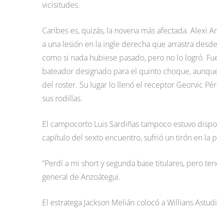
vicisitudes.
Caribes es, quizás, la novena más afectada. Alexi 
a una lesión en la ingle derecha que arrastra desde
como si nada hubiese pasado, pero no lo logró. Fu
bateador designado para el quinto choque, aunque 
del roster. Su lugar lo llenó el receptor Georvic Pé
sus rodillas.
El campocorto Luis Sardiñas tampoco estuvo dispon
capítulo del sexto encuentro, sufrió un tirón en la 
“Perdí a mi short y segunda base titulares, pero t
general de Anzoátegui.
El estratega Jackson Melián colocó a Willians Astudi