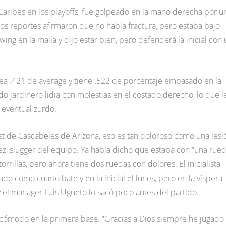
Caribes en los playoffs, fue golpeado en la mano derecha por u
s reportes afirmaron que no había fractura, pero estaba bajo
ing en la malla y dijo estar bien, pero defenderá la inicial con
ea .421 de average y tiene .522 de porcentaje embasado en la
do jardinero lidia con molestias en el costado derecho, lo que l
 eventual zurdo.
st de Cascabeles de Arizona, eso es tan doloroso como una lesi
ez, slugger del equipo. Ya había dicho que estaba con “una rue
rillas, pero ahora tiene dos ruedas con dolores. El inicialista
do como cuarto bate y en la inicial el lunes, pero en la víspera
 el manager Luis Ugueto lo sacó poco antes del partido.
ía cómodo en la primera base. “Gracias a Dios siempre he jugado