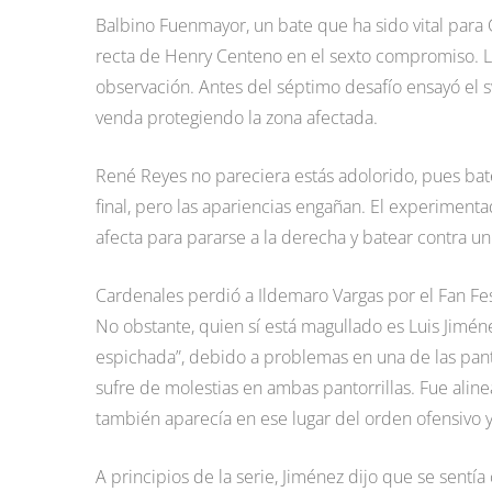
Balbino Fuenmayor, un bate que ha sido vital para 
recta de Henry Centeno en el sexto compromiso. Lo
observación. Antes del séptimo desafío ensayó el sw
venda protegiendo la zona afectada.
René Reyes no pareciera estás adolorido, pues bat
final, pero las apariencias engañan. El experimenta
afecta para pararse a la derecha y batear contra un
Cardenales perdió a Ildemaro Vargas por el Fan Fe
No obstante, quien sí está magullado es Luis Jimén
espichada”, debido a problemas en una de las pantor
sufre de molestias en ambas pantorrillas. Fue alinea
también aparecía en ese lugar del orden ofensivo y
A principios de la serie, Jiménez dijo que se sent