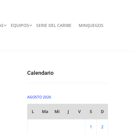
AS
EQUIPOS
SERIE DEL CARIBE
MINIJUEGOS
Calendario
AGOSTO 2026
L
Ma
Mi
J
V
S
D
1
2