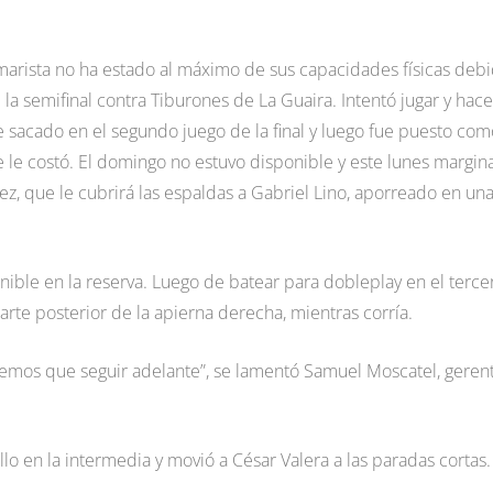
Amarista no ha estado al máximo de sus capacidades físicas deb
 la semifinal contra Tiburones de La Guaira. Intentó jugar y hace
e sacado en el segundo juego de la final y luego fue puesto com
le costó. El domingo no estuvo disponible y este lunes margin
rez, que le cubrirá las espaldas a Gabriel Lino, aporreado en un
ible en la reserva. Luego de batear para dobleplay en el terce
parte posterior de la apierna derecha, mientras corría.
enemos que seguir adelante”, se lamentó Samuel Moscatel, geren
llo en la intermedia y movió a César Valera a las paradas cortas.