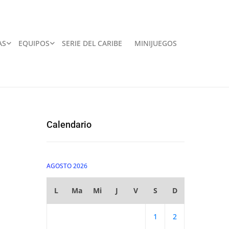
AS
EQUIPOS
SERIE DEL CARIBE
MINIJUEGOS
Calendario
AGOSTO 2026
L
Ma
Mi
J
V
S
D
1
2