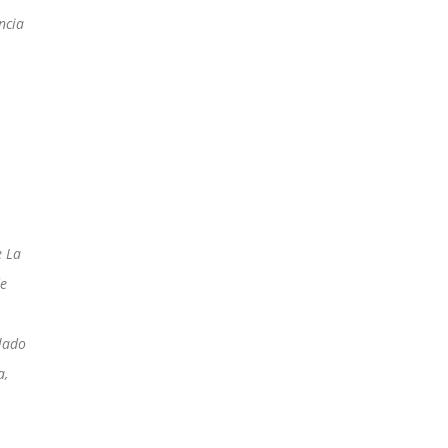
ncia
e La
de
alado
a,