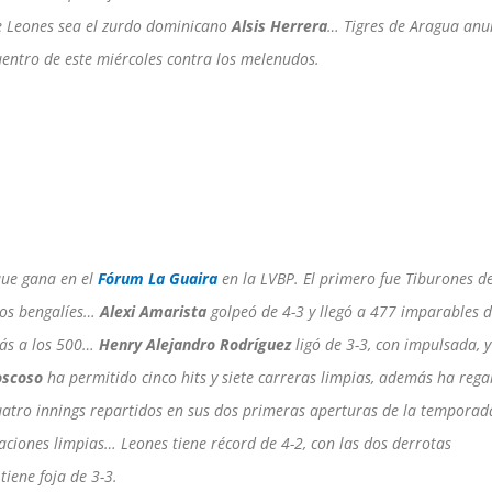
e Leones sea el zurdo dominicano
Alsis Herrera
… Tigres de Aragua anu
uentro de este miércoles contra los melenudos.
que gana en el
Fórum La Guaira
en la LVBP. El primero fue Tiburones d
los bengalíes…
Alexi Amarista
golpeó de 4-3 y llegó a 477 imparables 
más a los 500…
Henry Alejandro Rodríguez
ligó de 3-3, con impulsada, y
oscoso
ha permitido cinco hits y siete carreras limpias, además ha reg
uatro innings repartidos en sus dos primeras aperturas de la temporad
iones limpias… Leones tiene récord de 4-2, con las dos derrotas
tiene foja de 3-3.