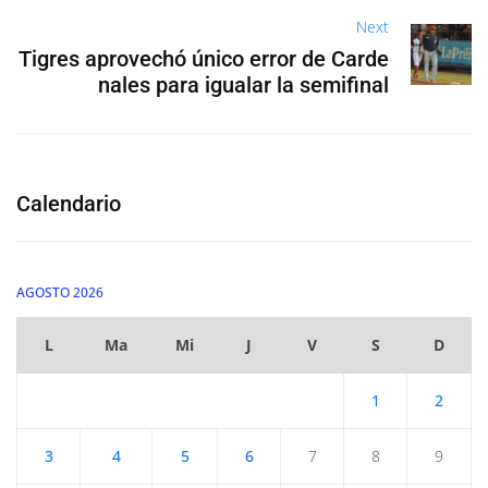
Next
Tigres aprovechó único error de Carde
nales para igualar la semifinal
Calendario
AGOSTO 2026
L
Ma
Mi
J
V
S
D
1
2
3
4
5
6
7
8
9