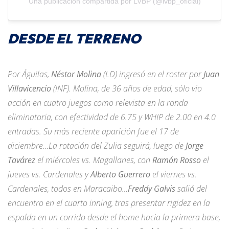
Una publicación compartida por LVBP (@lvbp_oficial)
DESDE EL TERRENO
Por Águilas,
Néstor Molina
(LD) ingresó en el roster por
Juan
Villavicencio
(INF). Molina, de 36 años de edad, sólo vio
acción en cuatro juegos como relevista en la ronda
eliminatoria, con efectividad de 6.75 y WHIP de 2.00 en 4.0
entradas. Su más reciente aparición fue el 17 de
diciembre…La rotación del Zulia seguirá, luego de
Jorge
Tavárez
el miércoles vs. Magallanes, con
Ramón Rosso
el
jueves vs. Cardenales y
Alberto Guerrero
el viernes vs.
Cardenales, todos en Maracaibo…
Freddy Galvis
salió del
encuentro en el cuarto inning, tras presentar rigidez en la
espalda en un corrido desde el home hacia la primera base,