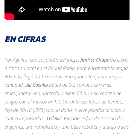
EN CIFRAS
Por Águilas,
con su jonrón del juego,
Andrés Chaparro
elevó
a cinco su total en el Round Robin, para encabezar la etapa.
Además, llegó a 11 carreras empujadas, la quinta mayor
cantidad..
.
Alí Castillo
bateó de 5-2 con dos carreras
empujadas y una anotada, y extendió a 11 su cadena de
juegos con al menos un hit. Durante ese lapso de tiempo,
liga de 48-18 (.375) con un doble, nueve pisadas al plato y
cuatro impulsadas…
Osleivis Basabe
se fue de 4-1 con dos
engomes, una remolcada y una base robada, y alargó a seis