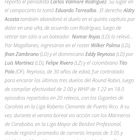
reportó el periodista
Carlos Valmore Rodríguez
. Su lugar en
el campocorto lo tomó
Eduardo Torrealba
…El derecho
Aldry
Acosta
también abandonó el duelo en el quinto capítulo por
dolor en una uña, de acuerdo con Rodríguez, luego de
retirar tan sólo a un bateador.
Nomar Rojas
(LD) lo relevó…
Por Magallanes, ingresaron en el roster
Wilker Palma
(LD),
Jhan Zambrano
(LD) y el dominicano
Eddy Reynoso
(LD) por
Luis Martínez
(LD),
Felipe Rivero
(LZ) y el colombiano
Tito
Polo
(OF). Reynoso, de 30 años de edad, fue contratado
para encarar los últimos tres duelos del Round Robin, luego
de compilar efectividad de 2.00 y WHIP de 1.22 en 18.0
episodios repartidos en 20 relevos, con los Gigantes de
Carolina en la Liga Roberto Clemente de Puerto Rico. A su
vez, durante el verano boreal vio acción con los Marineros
de Carabobo, en la Liga Mayor de Beisbol Profesional,
donde registró promedio de carreras limpias de 3.05 y