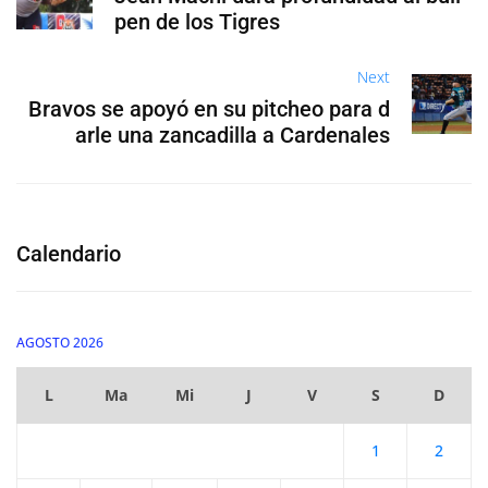
pen de los Tigres
Next
Bravos se apoyó en su pitcheo para d
arle una zancadilla a Cardenales
Calendario
AGOSTO 2026
L
Ma
Mi
J
V
S
D
1
2