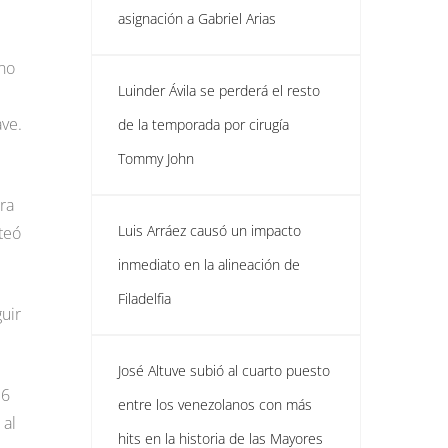
asignación a Gabriel Arias
 no
Luinder Ávila se perderá el resto
ave.
de la temporada por cirugía
Tommy John
ra
Luis Arráez causó un impacto
teó
inmediato en la alineación de
Filadelfia
uir
José Altuve subió al cuarto puesto
36
entre los venezolanos con más
 al
hits en la historia de las Mayores