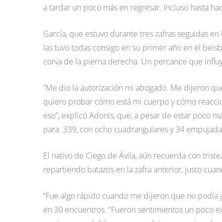
a tardar un poco más en regresar. Incluso hasta ha
García, que estuvo durante tres zafras seguidas en 
las tuvo todas consigo en su primer año en el beisb
corva de la pierna derecha. Un percance que influyó
“Me dio la autorización mi abogado. Me dijeron qu
quiero probar cómo está mi cuerpo y cómo reaccio
eso”, explicó Adonis, que, a pesar de estar poco m
para .339, con ocho cuadrangulares y 34 empujad
El nativo de Ciego de Ávila, aún recuerda con tris
repartiendo batazos en la zafra anterior, justo c
“Fue algo rápido cuando me dijeron que no podía 
en 30 encuentros. “Fueron sentimientos un poco ex