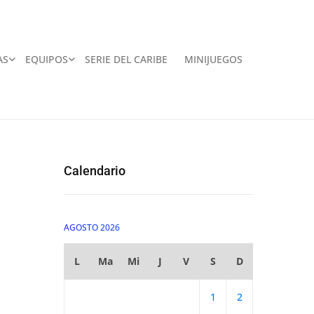
AS
EQUIPOS
SERIE DEL CARIBE
MINIJUEGOS
Calendario
AGOSTO 2026
L
Ma
Mi
J
V
S
D
1
2