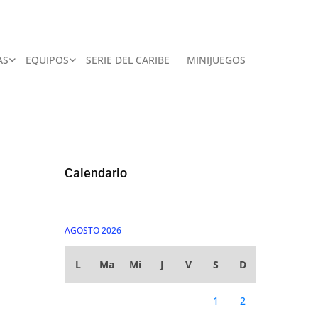
AS
EQUIPOS
SERIE DEL CARIBE
MINIJUEGOS
Calendario
AGOSTO 2026
L
Ma
Mi
J
V
S
D
1
2