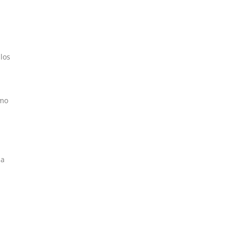
los
omo
ba