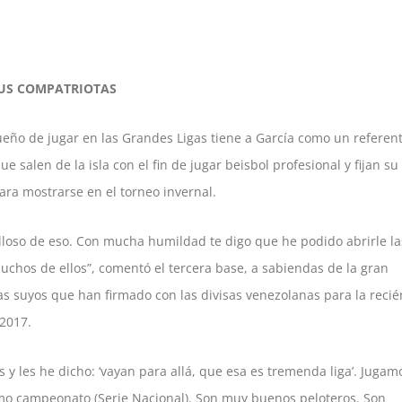
SUS COMPATRIOTAS
ueño de jugar en las Grandes Ligas tiene a García como un referen
salen de la isla con el fin de jugar beisbol profesional y fijan su
ara mostrarse en el torneo invernal.
loso de eso. Con mucha humildad te digo que he podido abrirle la
muchos de ellos”, comentó el tercera base, a sabiendas de la gran
s suyos que han firmado con las divisas venezolanas para la recié
2017.
 y les he dicho: ‘vayan para allá, que esa es tremenda liga’. Jugam
o campeonato (Serie Nacional). Son muy buenos peloteros. Son