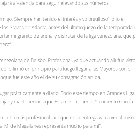
 viajará a Valencia para seguir elevando sus números.
go. Siempre han tenido el interés y yo orgulloso”, dijo el
e los Bravos de Atlanta, antes del último juego de la temporada
ortar mi granito de arena, y disfrutar de la liga venezolana, que 
rera”.
enezolana de Beisbol Profesional, ya que actuando allí fue vist
ue lo firmó en principio para luego llegar a las Mayores con el
unque fue este año el de su consagración arriba.
jugar prácticamente a diario. Todo este tiempo en Grandes Liga
bajar y mantenerme aquí. Estamos creciendo”, comentó García.
ía mucho más profesional, aunque en la entrega van a ver al mis
sa ‘M’ de Magallanes representa mucho para mí”.