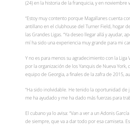
(24) en la historia de la franquicia, y en noviembre
“Estoy muy contento porque Magallanes cuenta conmi
antillano en el clubhouse del Turner Field, hogar d
las Grandes Ligas. “Ya deseo llegar allá y ayudar, ap
mí ha sido una experiencia muy grande para mi car
Y no es para menos su agradecimiento con la Liga V
por la organización de los Yanquis de Nueva York, q
equipo de Georgia, a finales de la zafra de 2015, a
“Ha sido inolvidable. He tenido la oportunidad de 
me ha ayudado y me ha dado más fuerzas para tra
El cubano ya lo avisa: “Van a ver a un Adonis Garc
de siempre, que va a dar todo por esa camiseta. E