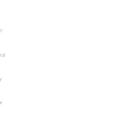
ic
ral
y
ue