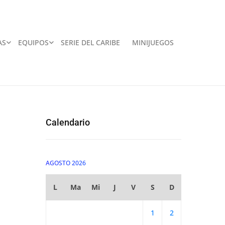
AS
EQUIPOS
SERIE DEL CARIBE
MINIJUEGOS
Calendario
AGOSTO 2026
L
Ma
Mi
J
V
S
D
1
2