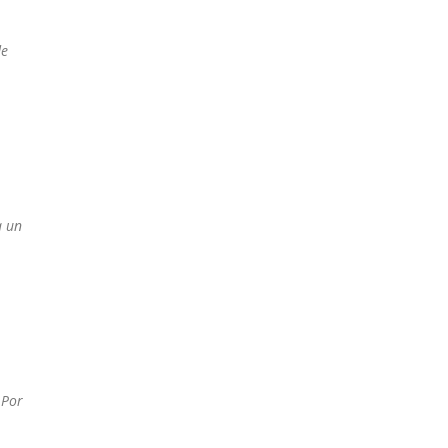
de
a un
 Por