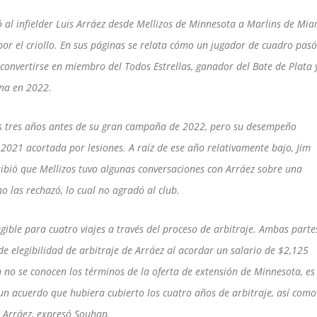
ó al infielder Luis Arráez desde Mellizos de Minnesota a Marlins de Mia
por el criollo. En sus páginas se relata cómo un jugador de cuadro pas
convertirse en miembro del Todos Estrellas, ganador del Bate de Plata 
na en 2022.
s tres años antes de su gran campaña de 2022, pero su desempeño
021 acortada por lesiones. A raíz de ese año relativamente bajo, Jim
ibió que Mellizos tuvo algunas conversaciones con Arráez sobre una
o las rechazó, lo cual no agradó al club.
gible para cuatro viajes a través del proceso de arbitraje. Ambas parte
e elegibilidad de arbitraje de Arráez al acordar un salario de $2,125
 no se conocen los términos de la oferta de extensión de Minnesota, es
un acuerdo que hubiera cubierto los cuatro años de arbitraje, así como
 Arráez, expresó Souhan.