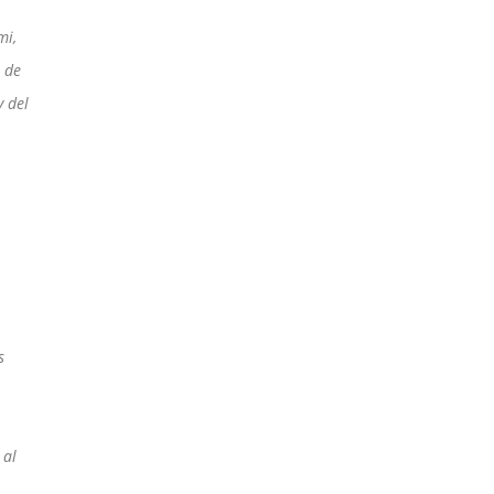
mi,
ó de
y del
s
 al