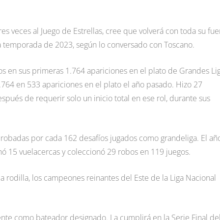
s veces al Juego de Estrellas, cree que volverá con toda su fue
a temporada de 2023, según lo conversado con Toscano.
s en sus primeras 1.764 apariciones en el plato de Grandes Li
.764 en 533 apariciones en el plato el año pasado. Hizo 27
ués de requerir solo un inicio total en ese rol, durante sus
 robadas por cada 162 desafíos jugados como grandeliga. El añ
ó 15 vuelacercas y coleccionó 29 robos en 119 juegos.
a rodilla, los campeones reinantes del Este de la Liga Nacional
ente como bateador designado. La cumplirá en la Serie Final de