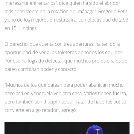
interesante enfrentarlos”, dice quien ha sido el abridor
más consistente en la rotación del mánager Gregorio Petit
y uno de los mejores en esta zafra, con efectividad de 2.93
en 15.1 innings.
El derecho, que cuenta con tres aperturas, ha tenido la
oportunidad de ver a los toleteros de todos los equipos.
Por eso ha logrado detectar que muchos profesionales del
bateo combinan poder y contacto.
“Muchos de los que batean para poder abanican mucho,
pero acá en Venezuela veo otra cosa. Varios tienen fuerza,
pero también son disciplinados. Tratar de hacerlos out se
convierte en algo retador”, agregó.