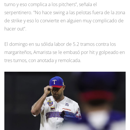
turno y eso complica a los pitchers”, señala el
serpentinero. “No hace swing a las pelotas fuera de la zona
de strike y eso lo convierte en alguien muy complicado de
hacer out”.
El domingo en su sólida labor de 5.2 tramos contra los
margariteños, Amarista se le embasó por hit y golpeado en
tres turnos, con anotada y remolcada.