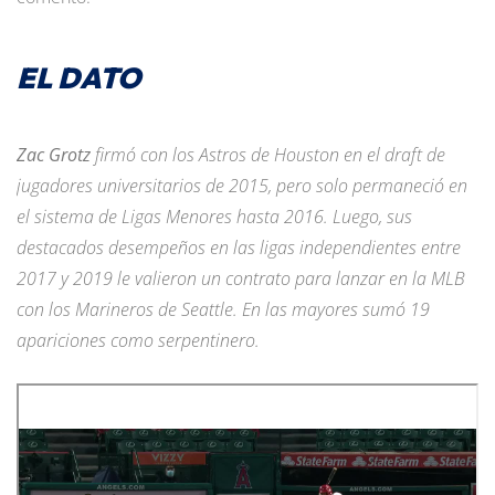
EL DATO
Zac Grotz
firmó con los Astros de Houston en el draft de
jugadores universitarios de 2015, pero solo permaneció en
el sistema de Ligas Menores hasta 2016. Luego, sus
destacados desempeños en las ligas independientes entre
2017 y 2019 le valieron un contrato para lanzar en la MLB
con los Marineros de Seattle. En las mayores sumó 19
apariciones como serpentinero.