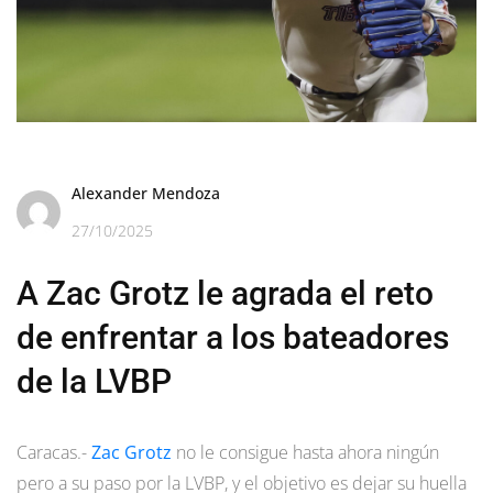
Alexander Mendoza
27/10/2025
A Zac Grotz le agrada el reto
de enfrentar a los bateadores
de la LVBP
Caracas.-
Zac Grotz
no le consigue hasta ahora ningún
pero a su paso por la LVBP, y el objetivo es dejar su huella