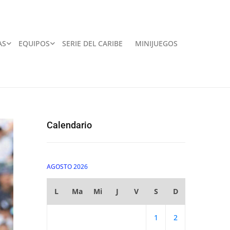
AS
EQUIPOS
SERIE DEL CARIBE
MINIJUEGOS
Calendario
AGOSTO 2026
L
Ma
Mi
J
V
S
D
1
2