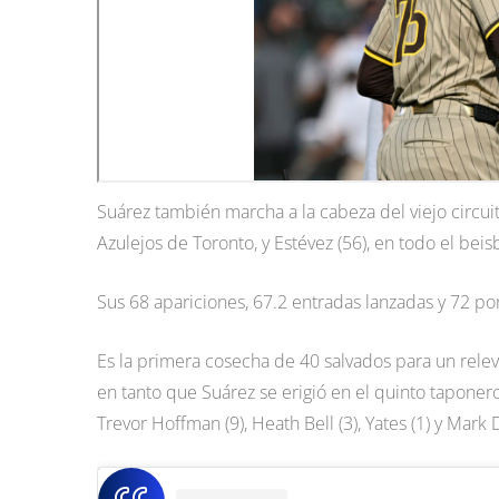
Suárez también marcha a la cabeza del viejo circuito
Azulejos de Toronto, y Estévez (56), en todo el beis
Sus 68 apariciones, 67.2 entradas lanzadas y 72 p
Es la primera cosecha de 40 salvados para un rele
en tanto que Suárez se erigió en el quinto taponer
Trevor Hoffman (9), Heath Bell (3), Yates (1) y Mark