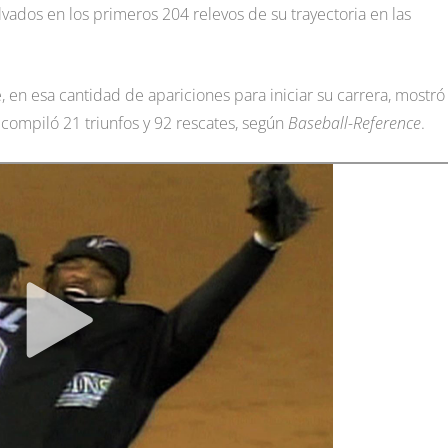
lvados en los primeros 204 relevos de su trayectoria en las
 en esa cantidad de apariciones para iniciar su carrera, mostró
compiló 21 triunfos y 92 rescates, según
Baseball-Reference
.