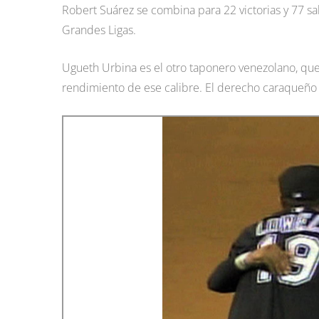
Robert Suárez se combina para 22 victorias y 77 sa
Grandes Ligas.
Ugueth Urbina es el otro taponero venezolano, que,
rendimiento de ese calibre. El derecho caraqueño 