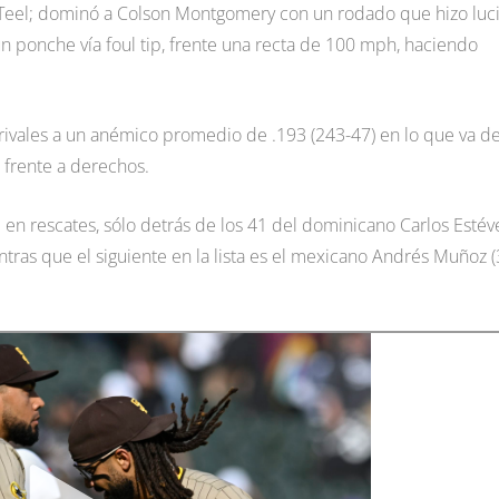
e Teel; dominó a Colson Montgomery con un rodado que hizo luci
 un ponche vía foul tip, frente una recta de 100 mph, haciendo
s rivales a un anémico promedio de .193 (243-47) en lo que va d
 frente a derechos.
al en rescates, sólo detrás de los 41 del dominicano Carlos Estév
ntras que el siguiente en la lista es el mexicano Andrés Muñoz (