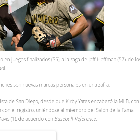
 en juegos finalizados (55), a la zaga de Jeff Hoffman (57), de lo
bol.
onches son nuevas marcas personales en una zafra.
vista de San Diego, desde que Kirby Yates encabezó la MLB, con
o con el registro, uniéndose al miembro del Salón de la Fama
 Davis (1), de acuerdo con
Baseball-Reference
.