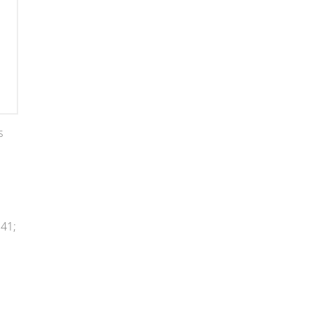
s
 41;