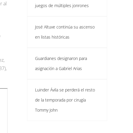
r al
juegos de múltiples jonrones
José Altuve continúa su ascenso
e
en listas históricas
Guardianes designaron para
ez,
37),
asignación a Gabriel Arias
Luinder Ávila se perderá el resto
de la temporada por cirugía
Tommy John