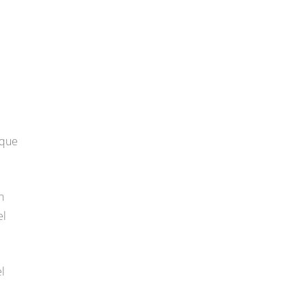
 que
n
el
l