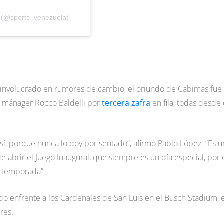
a (@sports_venezuela)
involucrado en rumores de cambio, el oriundo de Cabimas fue
l mánager Rocco Baldelli por
tercera zafra
en fila, todas desde
í, porque nunca lo doy por sentado”, afirmó Pablo López. “Es u
 abrir el Juego Inaugural, que siempre es un día especial, por 
a temporada”.
o enfrente a los Cardenales de San Luis en el Busch Stadium, e
res.