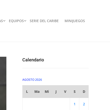
AS
EQUIPOS
SERIE DEL CARIBE
MINIJUEGOS
Calendario
AGOSTO 2026
L
Ma
Mi
J
V
S
D
1
2