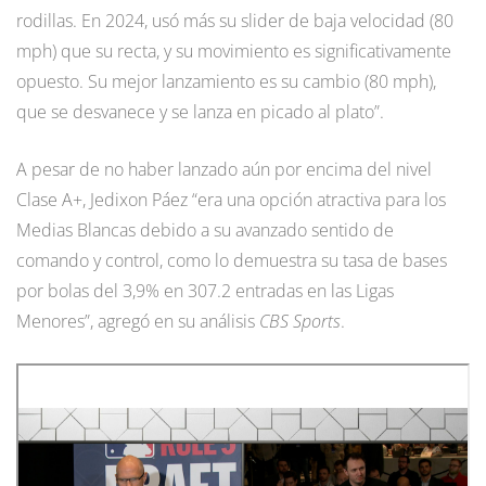
rodillas. En 2024, usó más su slider de baja velocidad (80
mph) que su recta, y su movimiento es significativamente
opuesto. Su mejor lanzamiento es su cambio (80 mph),
que se desvanece y se lanza en picado al plato”.
A pesar de no haber lanzado aún por encima del nivel
Clase A+, Jedixon Páez “era una opción atractiva para los
Medias Blancas debido a su avanzado sentido de
comando y control, como lo demuestra su tasa de bases
por bolas del 3,9% en 307.2 entradas en las Ligas
Menores”, agregó en su análisis
CBS Sports
.