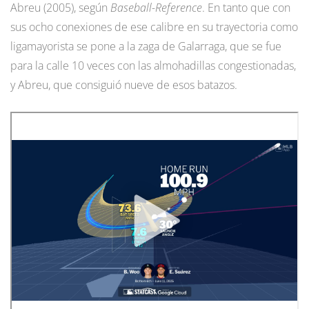
Abreu (2005), según
Baseball-Reference
. En tanto que con
sus ocho conexiones de ese calibre en su trayectoria como
ligamayorista se pone a la zaga de Galarraga, que se fue
para la calle 10 veces con las almohadillas congestionadas,
y Abreu, que consiguió nueve de esos batazos.