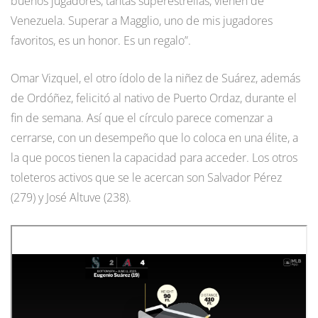
buenos jugadores, tantas superestrellas, vienen de
Venezuela. Superar a Magglio, uno de mis jugadores
favoritos, es un honor. Es un regalo”.
Omar Vizquel, el otro ídolo de la niñez de Suárez, además
de Ordóñez, felicitó al nativo de Puerto Ordaz, durante el
fin de semana. Así que el círculo parece comenzar a
cerrarse, con un desempeño que lo coloca en una élite, a
la que pocos tienen la capacidad para acceder. Los otros
toleteros activos que se le acercan son Salvador Pérez
(279) y José Altuve (238).