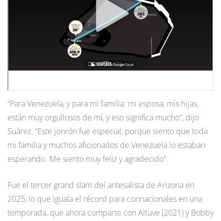
“Para Venezuela, y para mi familia: mi esposa, mis hijas,
están muy orgullosos de mí, y eso significa mucho”, dijo
Suárez. “Este jonrón fue especial, porque siento que toda
mi familia y muchos aficionados de Venezuela lo estaban
esperando. Me siento muy feliz y agradecido”.
Fue el tercer grand slam del antesalista de Arizona en
2025, lo que iguala el récord para connacionales en una
temporada, que ahora comparte con Altuve (2021) y Bobby