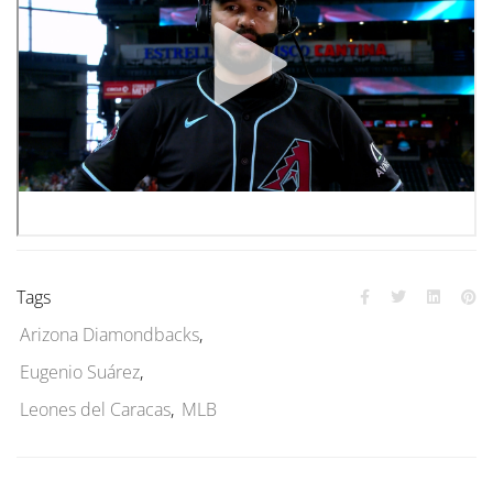
Tags
Arizona Diamondbacks
,
Eugenio Suárez
,
Leones del Caracas
,
MLB