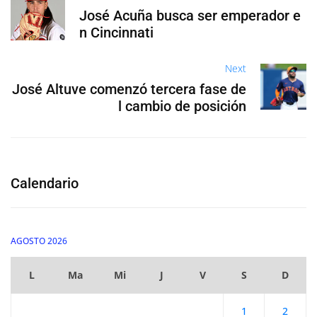
José Acuña busca ser emperador e
n Cincinnati
Next
José Altuve comenzó tercera fase de
l cambio de posición
Calendario
AGOSTO 2026
L
Ma
Mi
J
V
S
D
1
2