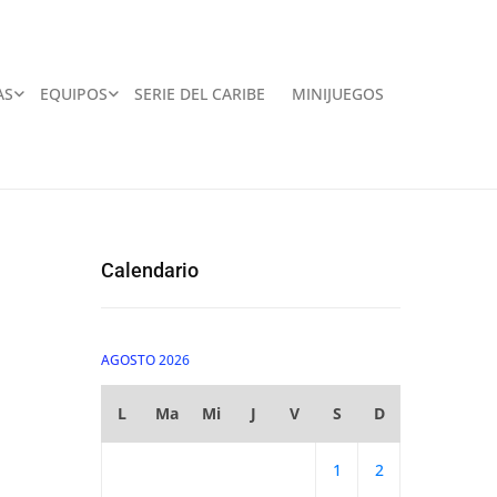
AS
EQUIPOS
SERIE DEL CARIBE
MINIJUEGOS
Calendario
AGOSTO 2026
L
Ma
Mi
J
V
S
D
1
2