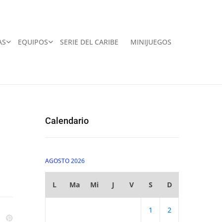
AS
EQUIPOS
SERIE DEL CARIBE
MINIJUEGOS
Calendario
AGOSTO 2026
L
Ma
Mi
J
V
S
D
1
2