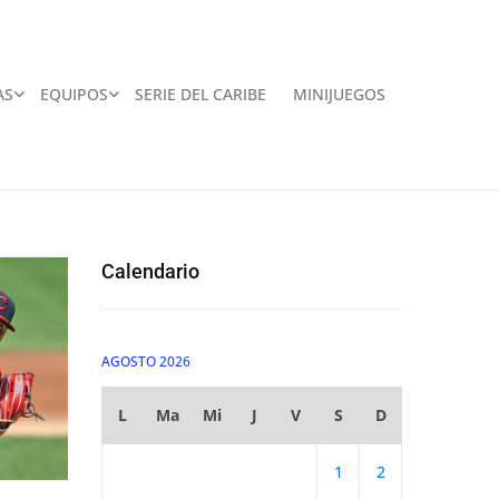
AS
EQUIPOS
SERIE DEL CARIBE
MINIJUEGOS
Calendario
AGOSTO 2026
L
Ma
Mi
J
V
S
D
1
2