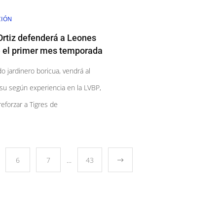
CIÓN
rtiz defenderá a Leones
 el primer mes temporada
o jardinero boricua, vendrá al
 su según experiencia en la LVBP,
reforzar a Tigres de
6
7
…
43