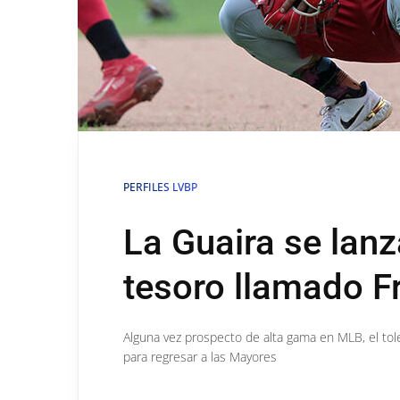
PERFILES LVBP
La Guaira se lanz
tesoro llamado Fr
Alguna vez prospecto de alta gama en MLB, el to
para regresar a las Mayores