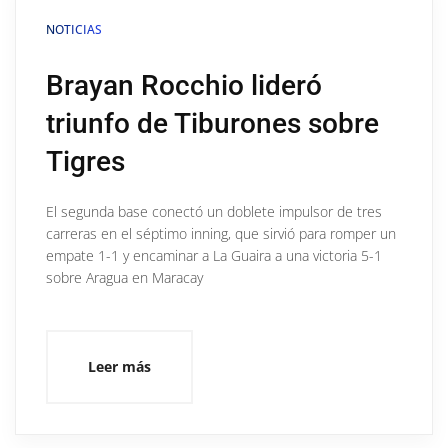
NOTICIAS
Brayan Rocchio lideró
triunfo de Tiburones sobre
Tigres
El segunda base conectó un doblete impulsor de tres
carreras en el séptimo inning, que sirvió para romper un
empate 1-1 y encaminar a La Guaira a una victoria 5-1
sobre Aragua en Maracay
Leer más