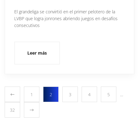
El grandeliga se convirtió en el primer pelotero de la
LVBP que logra jonrones abriendo juegos en desafíos
consecutivos
Leer más
1
2
3
4
5
…
32