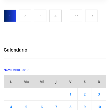
1
2
3
4
…
37
Calendario
NOVIEMBRE 2019
L
Ma
Mi
J
V
S
D
1
2
3
4
5
6
7
8
9
10