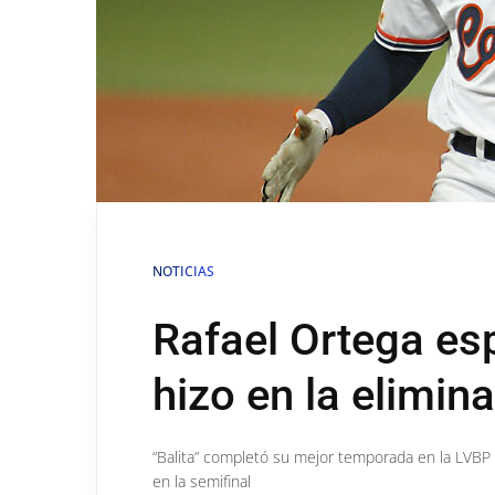
NOTICIAS
Rafael Ortega es
hizo en la elimina
“Balita” completó su mejor temporada en la LVBP 
en la semifinal