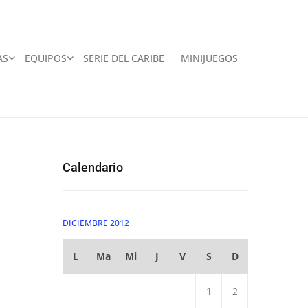
AS
EQUIPOS
SERIE DEL CARIBE
MINIJUEGOS
Calendario
DICIEMBRE 2012
L
Ma
Mi
J
V
S
D
1
2