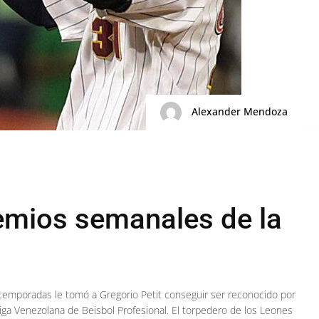
Alexander Mendoza
remios semanales de la
mporadas le tomó a Gregorio Petit conseguir ser reconocido por
iga Venezolana de Beisbol Profesional. El torpedero de los Leones