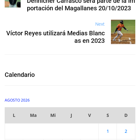
Dennicher Carrasco será parte de la im
portación del Magallanes 20/10/2023
Next
Víctor Reyes utilizará Medias Blanc
as en 2023
Calendario
AGOSTO 2026
L
Ma
Mi
J
V
S
D
1
2