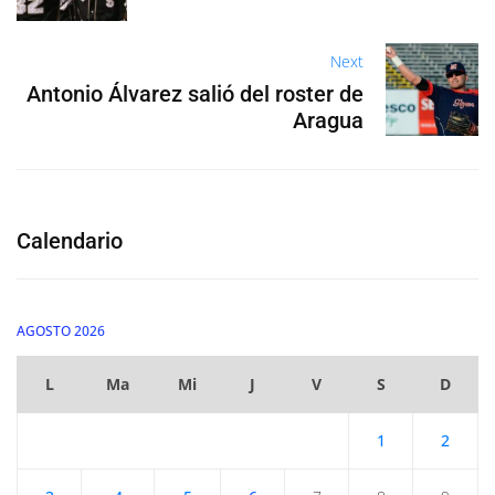
Next
Antonio Álvarez salió del roster de
Aragua
Calendario
AGOSTO 2026
L
Ma
Mi
J
V
S
D
1
2