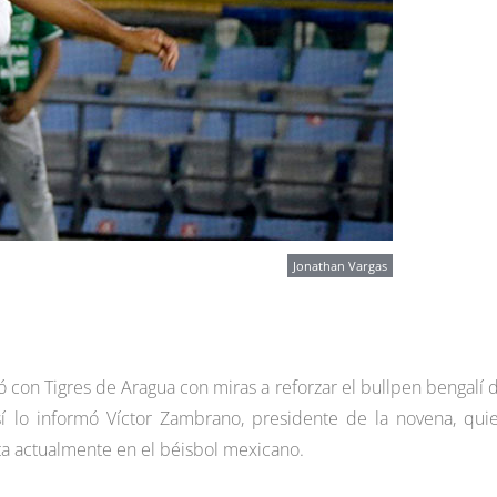
Jonathan Vargas
ó con Tigres de Aragua con miras a reforzar el bullpen bengalí 
í lo informó Víctor Zambrano, presidente de la novena, qui
ita actualmente en el béisbol mexicano.