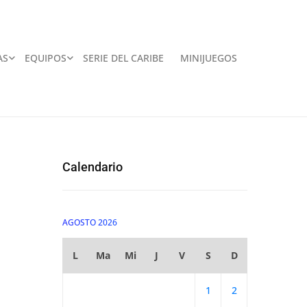
AS
EQUIPOS
SERIE DEL CARIBE
MINIJUEGOS
Calendario
AGOSTO 2026
L
Ma
Mi
J
V
S
D
1
2