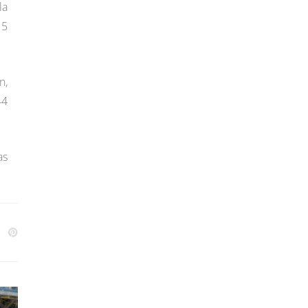
la
 5
n,
44
as