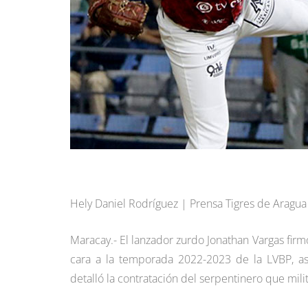
Hely Daniel Rodríguez | Prensa Tigres de Aragua
Maracay.- El lanzador zurdo Jonathan Vargas firm
cara a la temporada 2022-2023 de la LVBP, as
detalló la contratación del serpentinero que mil