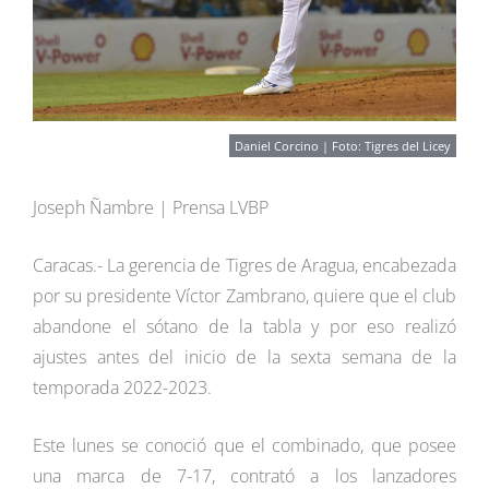
Daniel Corcino | Foto: Tigres del Licey
Joseph Ñambre | Prensa LVBP
Caracas.- La gerencia de Tigres de Aragua, encabezada
por su presidente Víctor Zambrano, quiere que el club
abandone el sótano de la tabla y por eso realizó
ajustes antes del inicio de la sexta semana de la
temporada 2022-2023.
Este lunes se conoció que el combinado, que posee
una marca de 7-17, contrató a los lanzadores