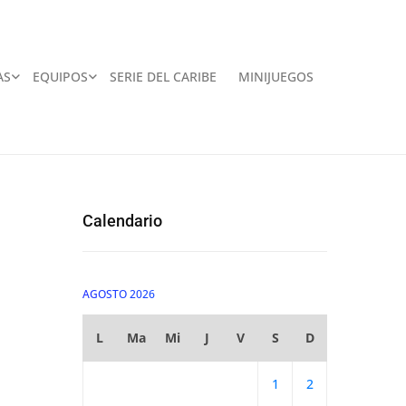
AS
EQUIPOS
SERIE DEL CARIBE
MINIJUEGOS
Calendario
AGOSTO 2026
L
Ma
Mi
J
V
S
D
1
2