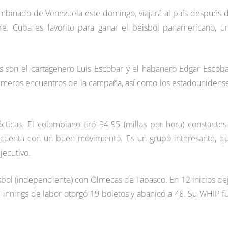
ombinado de Venezuela este domingo, viajará al país después 
. Cuba es favorito para ganar el béisbol panamericano, u
s son el cartagenero Luis Escobar y el habanero Edgar Escoba
rimeros encuentros de la campaña, así como los estadounidens
ticas. El colombiano tiró 94-95 (millas por hora) constantes
uenta con un buen movimiento. Es un grupo interesante, q
jecutivo.
isbol (independiente) con Olmecas de Tabasco. En 12 inicios de
2 innings de labor otorgó 19 boletos y abanicó a 48. Su WHIP f