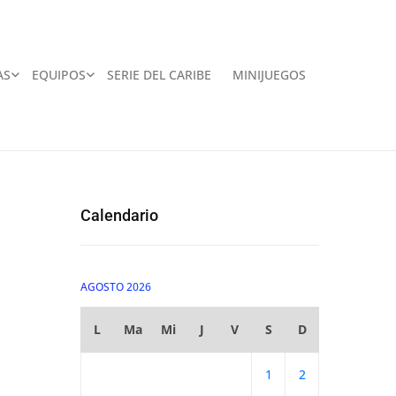
AS
EQUIPOS
SERIE DEL CARIBE
MINIJUEGOS
Calendario
AGOSTO 2026
L
Ma
Mi
J
V
S
D
1
2