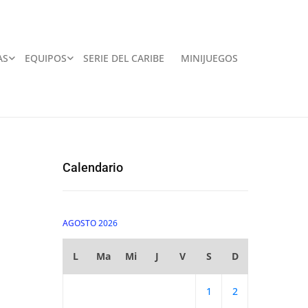
AS
EQUIPOS
SERIE DEL CARIBE
MINIJUEGOS
Calendario
AGOSTO 2026
L
Ma
Mi
J
V
S
D
1
2