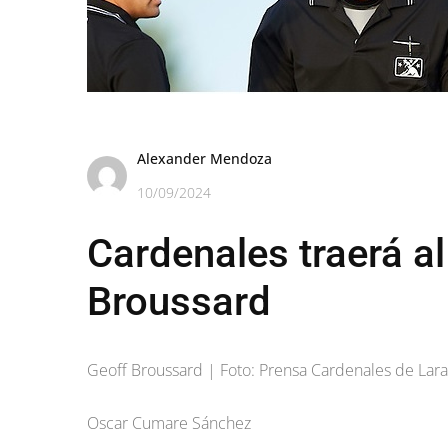
Alexander Mendoza
10/09/2024
Cardenales traerá al
Broussard
Geoff Broussard | Foto: Prensa Cardenales de Lara
Oscar Cumare Sánchez