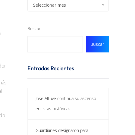
Seleccionar mes
Buscar
a
Buscar
dor
Entradas Recientes
más
al
José Altuve continúa su ascenso
en listas históricas
ndo
Guardianes designaron para