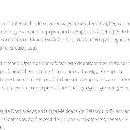
, por intermedio de su gerencia general y deportiva, llegó a un
 para regresar con el equipo para la temporada 2024-2025 de l
esta manera el foráneo vestirá los colores larenses por segunda
 el circuito local.
l pitcheo. Optamos por reforzar este departamento, tanto abri
 profundidad en esta área”, comentó Carlos Miguel Oropeza.
tros, estuvo en nuestro equipo hace dos temporadas atrás, ade
 su experiencia en la pelota caribeña”, agregó el gerente gener
tes de Dos Laredos en la Liga Mexicana de Beisbol (LMB), actua
42.0 entradas, dejó record de 2-5 con 9 salvamentos, recetó 47
45.