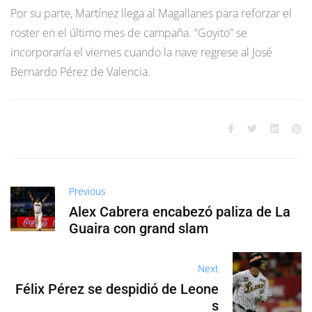
Por su parte, Martínez llega al Magallanes para reforzar el
roster en el último mes de campaña. “Goyito” se
incorporaría el viernes cuando la nave regrese al José
Bernardo Pérez de Valencia.
Previous
Alex Cabrera encabezó paliza de La
Guaira con grand slam
Next
Félix Pérez se despidió de Leone
s