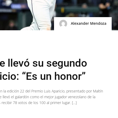
Alexander Mendoza
e llevó su segundo
cio: “Es un honor”
 la edición 22 del Premio Luis Aparicio, presentado por Maltín
se llevó el galardón como el mejor jugador venezolano de la
cibir 78 votos de los 100 al primer lugar. […]