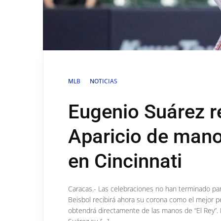
MLB
NOTICIAS
Eugenio Suárez re
Aparicio de man
en Cincinnati
Caracas.- Las celebraciones no han terminado pa
Beisbol recibirá ahora su corona como el mejor p
obtendrá directamente de las manos de “El Rey”.