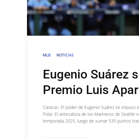
MLB
NOTICIAS
Eugenio Suárez s
Premio Luis Apari
Caracas- El poder de Eugenio Suárez se impuso en
Polar. El antesalista de los Marineros de Seattle 
temporada 2025, luego de sumar 535 puntos tras re