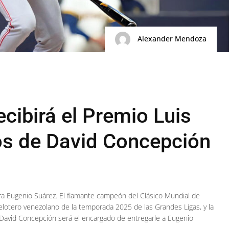
Alexander Mendoza
cibirá el Premio Luis
os de David Concepción
ra Eugenio Suárez. El flamante campeón del Clásico Mundial de
elotero venezolano de la temporada 2025 de las Grandes Ligas, y la
 David Concepción será el encargado de entregarle a Eugenio