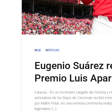
MLB
NOTICIAS
Eugenio Suárez r
Premio Luis Apari
Caracas.- En un escenario cargado de historia y no
antesalista de los Rojos de Cincinnati recibió es
por Maltín Polar, en una emotiva ceremonia realiz
legendario […]