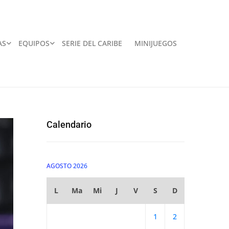
AS
EQUIPOS
SERIE DEL CARIBE
MINIJUEGOS
Calendario
AGOSTO 2026
L
Ma
Mi
J
V
S
D
1
2