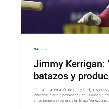
NOTICIAS
Jimmy Kerrigan: “
batazos y produci
Caracas.- La tentación de Jimmy Kerrigan son las g
jonrones”, dice sin pestañear. Con 31 años y 12 t
en su primera experiencia en la Liga Venezolana d