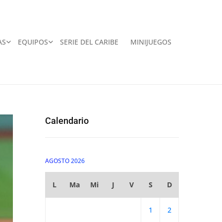
AS
EQUIPOS
SERIE DEL CARIBE
MINIJUEGOS
Calendario
AGOSTO 2026
L
Ma
Mi
J
V
S
D
1
2