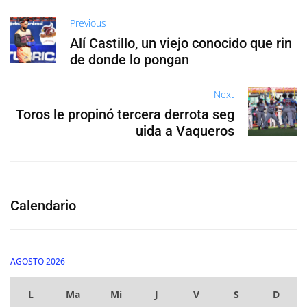
Previous
Alí Castillo, un viejo conocido que rin
de donde lo pongan
Next
Toros le propinó tercera derrota seg
uida a Vaqueros
Calendario
AGOSTO 2026
L
Ma
Mi
J
V
S
D