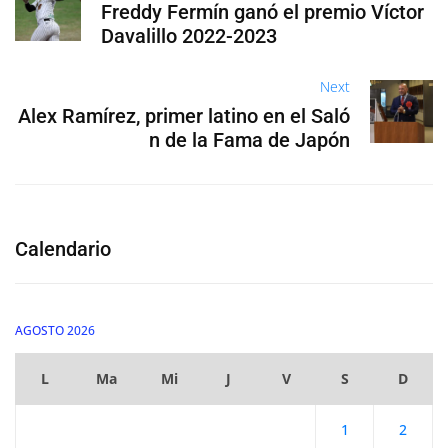
Freddy Fermín ganó el premio Víctor
Davalillo 2022-2023
Next
Alex Ramírez, primer latino en el Saló
n de la Fama de Japón
Calendario
AGOSTO 2026
L
Ma
Mi
J
V
S
D
1
2