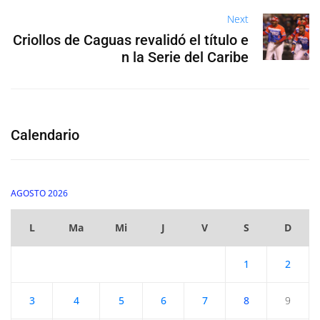
Next
Criollos de Caguas revalidó el título e
n la Serie del Caribe
Calendario
AGOSTO 2026
L
Ma
Mi
J
V
S
D
1
2
3
4
5
6
7
8
9