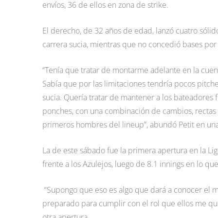
envíos, 36 de ellos en zona de strike.
El derecho, de 32 años de edad, lanzó cuatro sólid
carrera sucia, mientras que no concedió bases por b
“Tenía que tratar de montarme adelante en la cuenta
Sabía que por las limitaciones tendría pocos pitch
sucia. Quería tratar de mantener a los bateadores 
ponches, con una combinación de cambios, rectas y
primeros hombres del lineup”, abundó Petit en un
La de este sábado fue la primera apertura en la Li
frente a los Azulejos, luego de 8.1 innings en lo q
“Supongo que eso es algo que dará a conocer el ma
preparado para cumplir con el rol que ellos me quie
otra apertura.