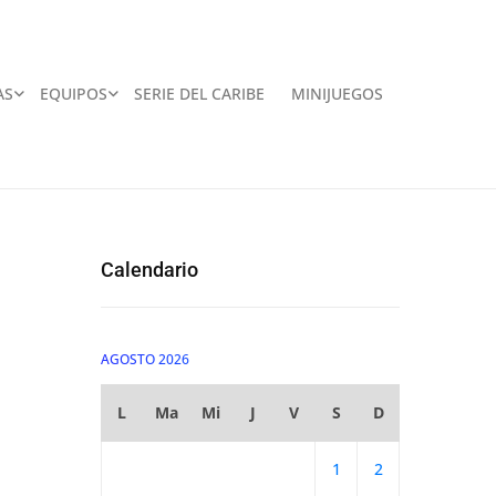
AS
EQUIPOS
SERIE DEL CARIBE
MINIJUEGOS
Calendario
AGOSTO 2026
L
Ma
Mi
J
V
S
D
1
2