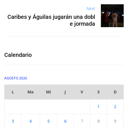
Next
Caribes y Águilas jugarán una dobl
e jormada
Calendario
AGOSTO 2026
L
Ma
Mi
J
V
S
D
1
2
3
4
5
6
7
8
9