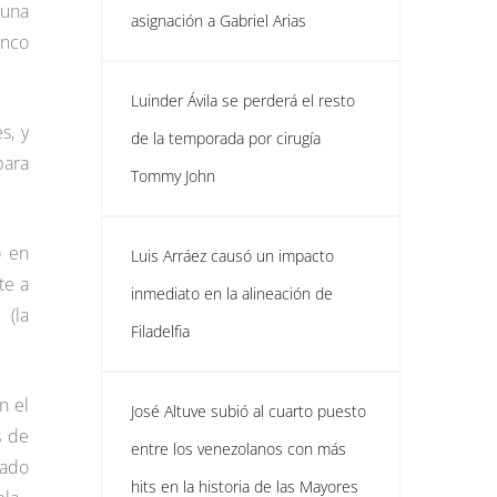
 una
asignación a Gabriel Arias
inco
Luinder Ávila se perderá el resto
s, y
de la temporada por cirugía
para
Tommy John
o en
Luis Arráez causó un impacto
te a
inmediato en la alineación de
 (la
Filadelfia
n el
José Altuve subió al cuarto puesto
s de
entre los venezolanos con más
nado
hits en la historia de las Mayores