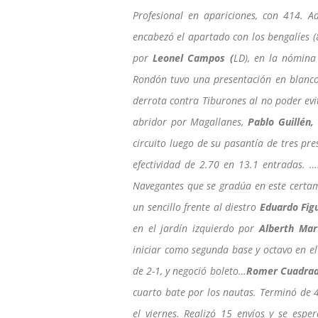
Profesional en apariciones, con 414. A
encabezó el apartado con los bengalíes
por
Leonel Campos (
LD), en la nómina
Rondón tuvo una presentación en blanco 
derrota contra Tiburones al no poder evi
abridor por Magallanes,
Pablo Guillén,
circuito luego de su pasantía de tres pr
efectividad de 2.70 en 13.1 entradas. …
Navegantes que se gradúa en este certam
un sencillo frente al diestro
Eduardo Fig
en el jardín izquierdo por
Alberth Mar
iniciar como segunda base y octavo en e
de 2-1, y negoció boleto…
Romer Cuadra
cuarto bate por los nautas. Terminó de 
el viernes. Realizó 15 envíos y se esp