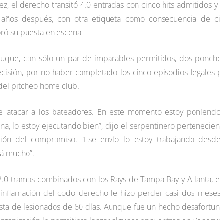
z, el derecho transitó 4.0 entradas con cinco hits admitidos y
e años después, con otra etiqueta como consecuencia de c
ró su puesta en escena.
 buque, con sólo un par de imparables permitidos, dos ponche
cisión, por no haber completado los cinco episodios legales 
o del pitcheo home club.
fue atacar a los bateadores. En este momento estoy poniend
na, lo estoy ejecutando bien”, dijo el serpentinero pertenecien
zación del compromiso. “Ese envío lo estoy trabajando desde
rá mucho”.
82.0 tramos combinados con los Rays de Tampa Bay y Atlanta, e
 inflamación del codo derecho le hizo perder casi dos mese
 lista de lesionados de 60 días. Aunque fue un hecho desafortu