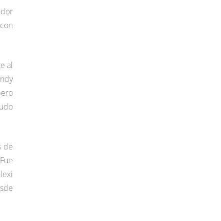
ador
 con
e al
andy
pero
pudo
s de
 Fue
lexi
esde