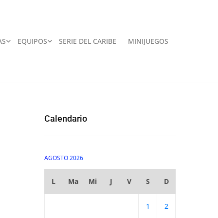
AS
EQUIPOS
SERIE DEL CARIBE
MINIJUEGOS
Calendario
AGOSTO 2026
L
Ma
Mi
J
V
S
D
1
2