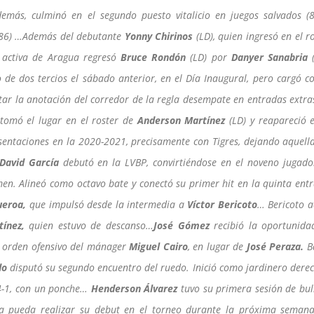
demás, culminó en el segundo puesto vitalicio en juegos salvados (8
 (86) …Además del debutante
Yonny Chirinos
(LD), quien ingresó en el r
 activa de Aragua regresó
Bruce Rondón
(LD) por
Danyer Sanabria
de dos tercios el sábado anterior, en el Día Inaugural, pero cargó co
tar la anotación del corredor de la regla desempate en entradas extra
tomó el lugar en el roster de
Anderson Martínez
(LD) y reapareció e
esentaciones en la 2020-2021, precisamente con Tigres, dejando aquell
David García
debutó en la LVBP, convirtiéndose en el noveno jugado
en. Alineó como octavo bate y conectó su primer hit en la quinta entr
ueroa,
que impulsó desde la intermedia a
Víctor Bericoto
…
Bericoto a
tínez,
quien estuvo de descanso…
José Gómez
recibió la oportunida
l orden ofensivo del mánager
Miguel Cairo
, en lugar de
José Peraza.
B
do
disputó su segundo encuentro del ruedo. Inició como jardinero dere
4-1, con un ponche…
Henderson Álvarez
tuvo su primera sesión de bul
era pueda realizar su debut en el torneo durante la próxima semana