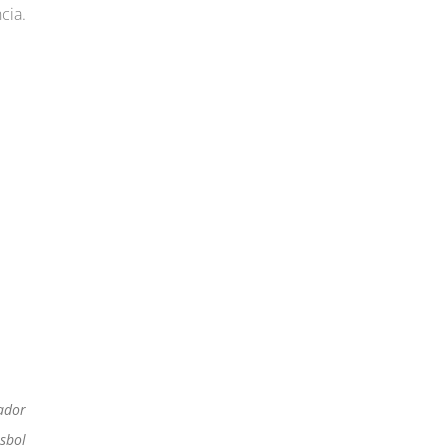
cia.
ador
sbol