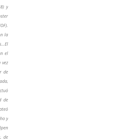
8) y
oster
(OF).
n la
s…El
n el
a vez
r de
ada,
ctuó
d de
ateó
cho y
lpen
, de