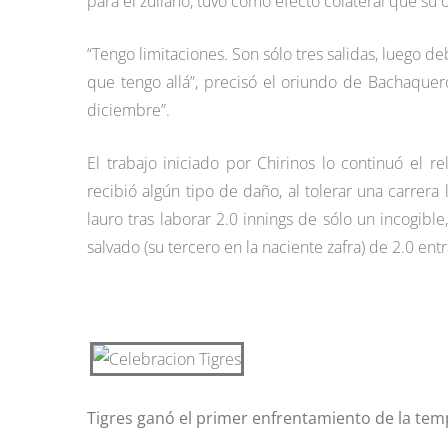
para el zuliano, tuvo como efecto colateral que su
“Tengo limitaciones. Son sólo tres salidas, luego d
que tengo allá”, precisó el oriundo de Bachaqu
diciembre”.
El trabajo iniciado por Chirinos lo continuó el r
recibió algún tipo de daño, al tolerar una carrera 
lauro tras laborar 2.0 innings de sólo un incogib
salvado (su tercero en la naciente zafra) de 2.0 entr
Tigres ganó el primer enfrentamiento de la te