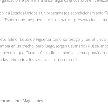
 organización le permitiera lanzar algunos encuentros en Venezue
ebo ir a Estados Unidos a un programa (de acondicionamiento fís
ero. “Espero que me puedan dar un par de presentaciones má
elevo felino. Eduardo Figueroa tomó su testigo y fue el único
limpia en un trecho, pero luego, Jorgan Cavanerio (1-0) se anot
le, mientras que Claudio Custodio culminó la faena apuntándos
adas, retirando a los seis rivales que enfrentó.
mporada ante Magallanes