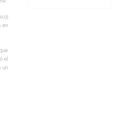
la.
ico)
s en
 que
ó el
e un