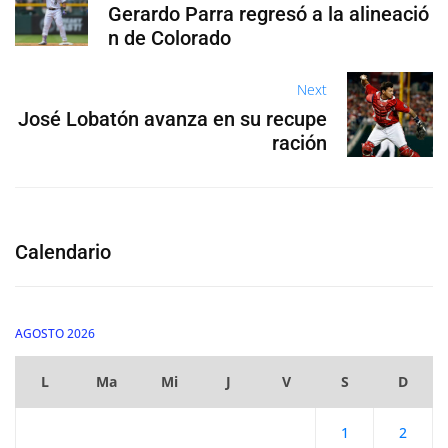
Gerardo Parra regresó a la alineació
n de Colorado
Next
José Lobatón avanza en su recupe
ración
Calendario
AGOSTO 2026
L
Ma
Mi
J
V
S
D
1
2