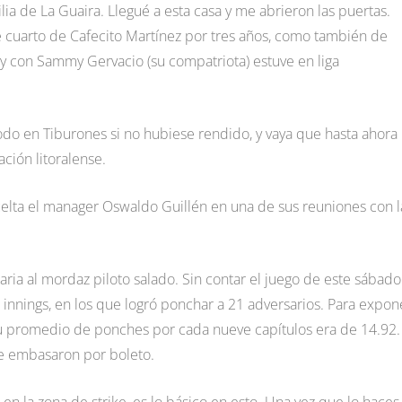
ilia de La Guaira. Llegué a esta casa y me abrieron las puertas.
cuarto de Cafecito Martínez por tres años, como también de
 y con Sammy Gervacio (su compatriota) estuve en liga
do en Tiburones si no hubiese rendido, y vaya que hasta ahora
ción litoralense.
 suelta el manager Oswaldo Guillén en una de sus reuniones con l
raria al mordaz piloto salado. Sin contar el juego de este sábad
 innings, en los que logró ponchar a 21 adversarios. Para expon
su promedio de ponches por cada nueve capítulos era de 14.92.
 le embasaron por boleto.