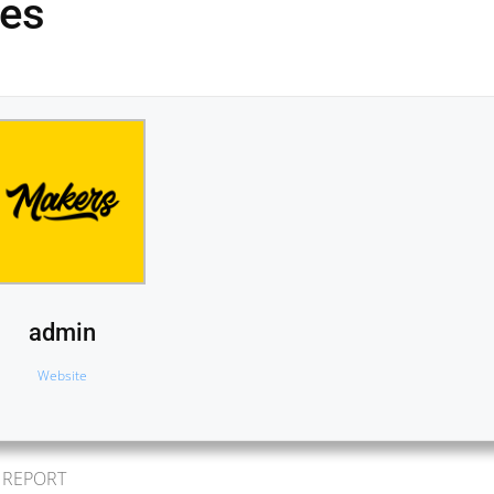
nes
admin
Website
O REPORT