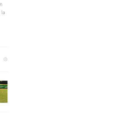
en
 la