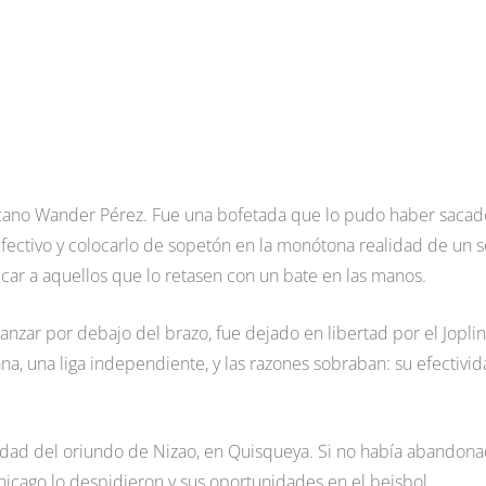
icano Wander Pérez. Fue una bofetada que lo pudo haber sacad
 efectivo y colocarlo de sopetón en la monótona realidad de un s
ar a aquellos que lo retasen con un bate en las manos.
nzar por debajo del brazo, fue dejado en libertad por el Joplin
a, una liga independiente, y las razones sobraban: su efectivi
lidad del oriundo de Nizao, en Quisqueya. Si no había abandon
hicago lo despidieron y sus oportunidades en el beisbol