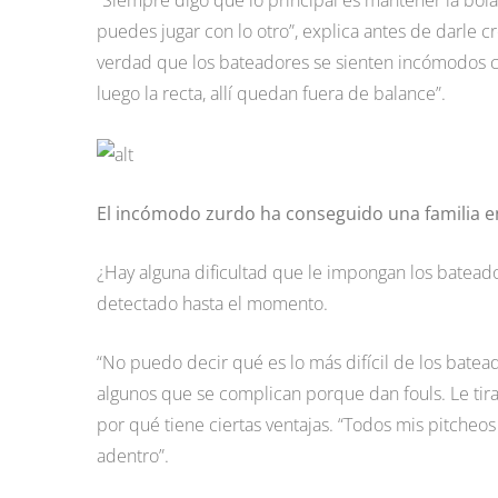
“Siempre digo que lo principal es mantener la bola 
puedes jugar con lo otro”, explica antes de darle c
verdad que los bateadores se sienten incómodos com
luego la recta, allí quedan fuera de balance”.
El incómodo zurdo ha conseguido una familia en
¿Hay alguna dificultad que le impongan los bateado
detectado hasta el momento.
“No puedo decir qué es lo más difícil de los bat
algunos que se complican porque dan fouls. Le tira
por qué tiene ciertas ventajas. “Todos mis pitcheo
adentro”.