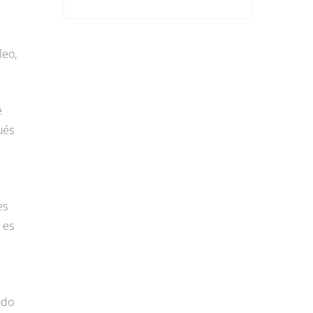
leo,
e
ués
es
 es
ado