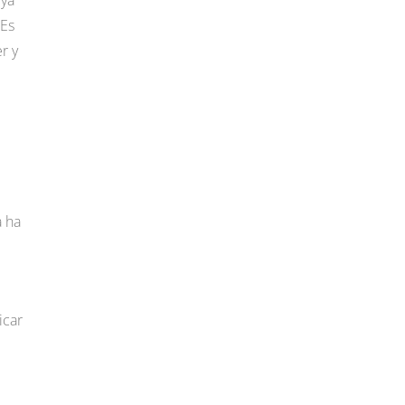
 ya
“Es
r y
a ha
icar