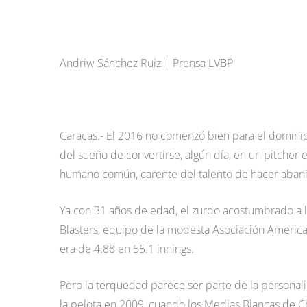
Andriw Sánchez Ruiz | Prensa LVBP
Caracas.- El 2016 no comenzó bien para el domin
del sueño de convertirse, algún día, en un pitcher
humano común, carente del talento de hacer abanic
Ya con 31 años de edad, el zurdo acostumbrado a la
Blasters, equipo de la modesta Asociación American
era de 4.88 en 55.1 innings.
Pero la terquedad parece ser parte de la persona
la pelota en 2009, cuando los Medias Blancas de C