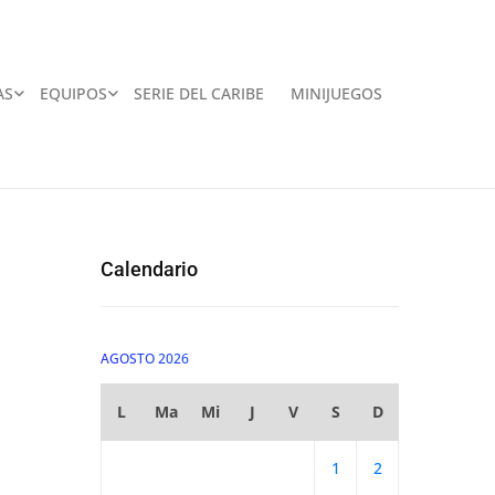
AS
EQUIPOS
SERIE DEL CARIBE
MINIJUEGOS
Calendario
AGOSTO 2026
L
Ma
Mi
J
V
S
D
1
2