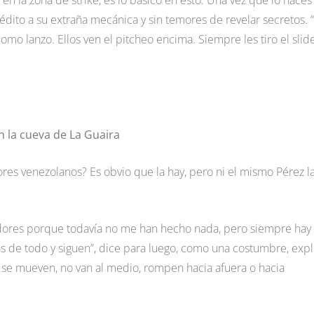
en la zona de strike, es lo básico en esto. Una vez que lo haces
rédito a su extraña mecánica y sin temores de revelar secretos. 
o lanzo. Ellos ven el pitcheo encima. Siempre les tiro el slide
 la cueva de La Guaira
res venezolanos? Es obvio que la hay, pero ni el mismo Pérez l
eadores porque todavía no me han hecho nada, pero siempre hay
s de todo y siguen”, dice para luego, como una costumbre, expl
s se mueven, no van al medio, rompen hacia afuera o hacia