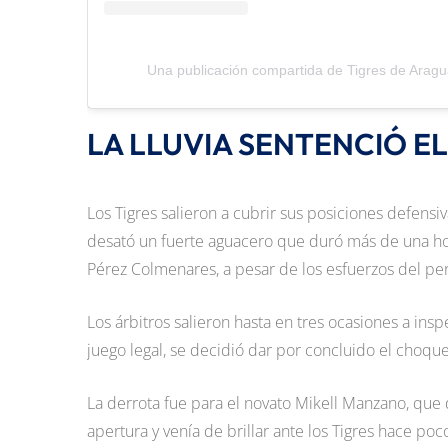
Una publicación compartida de Tigres de Aragua
LA LLUVIA SENTENCIÓ E
Los Tigres salieron a cubrir sus posiciones defens
desató un fuerte aguacero que duró más de una hor
Pérez Colmenares, a pesar de los esfuerzos del p
Los árbitros salieron hasta en tres ocasiones a i
juego legal, se decidió dar por concluido el choque
La derrota fue para el novato Mikell Manzano, que 
apertura y venía de brillar ante los Tigres hace p