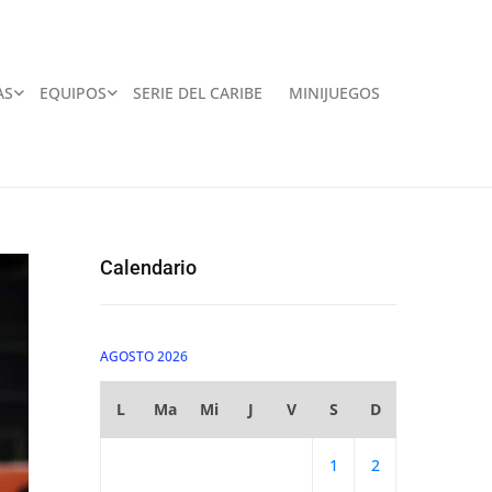
AS
EQUIPOS
SERIE DEL CARIBE
MINIJUEGOS
Calendario
AGOSTO 2026
L
Ma
Mi
J
V
S
D
1
2