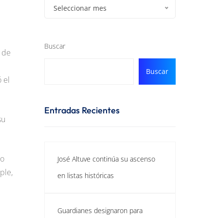
Seleccionar mes
Buscar
a de
Buscar
 el
Entradas Recientes
su
io
José Altuve continúa su ascenso
ple,
en listas históricas
Guardianes designaron para