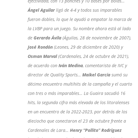
efectividad, con 13 ponches y 10 bases por bolas…
Ángel Aguilar
ligó de 4-4 y todos sus imparables
fueron dobles, lo que le ayudó a empatar la marca de
la LVBP para un juego. Su nombre ahora está al lado
de
Gerardo Ávila
(Águilas, 28 de noviembre de 2007),
José Rondón
(Leones, 29 de diciembre de 2020) y
Osman Marval
(Cardenales, 24 de octubre de 2021),
de acuerdo con
Iván Medina
, comentarista de IVC y
director de Quality Sports…
Maikel García
sumó su
décimo encuentro multihits de la campaña y el cuarto
con tres o más imparables… La Guaira sacudió 16
hits, la segunda cifra más elevada de los litoralenses
en un encuentro de la 2022-2023, por detrás de los
dieciocho que conectaron el 23 de octubre frente a
Cardenales de Lara…
Henry “Pollito” Rodríguez