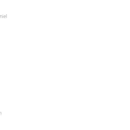
niel
n