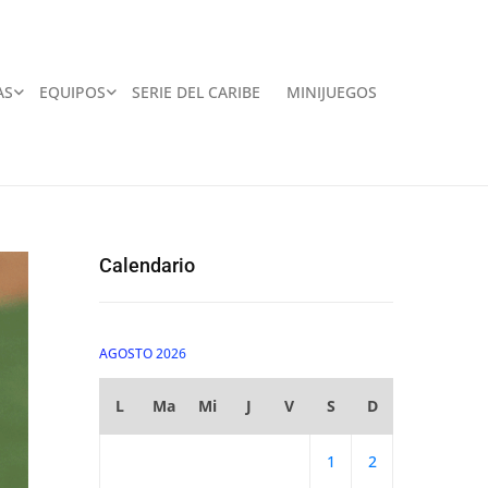
AS
EQUIPOS
SERIE DEL CARIBE
MINIJUEGOS
Calendario
AGOSTO 2026
L
Ma
Mi
J
V
S
D
1
2