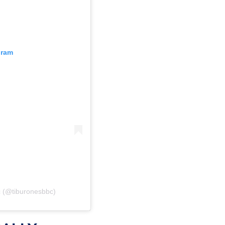
gram
c (@tiburonesbbc)