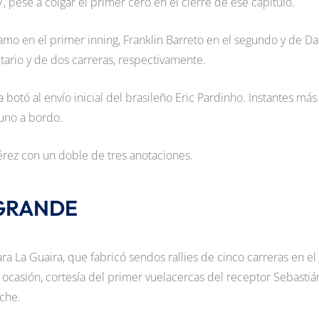
, pese a colgar el primer cero en el cierre de ese capítulo.
mo en el primer inning, Franklin Barreto en el segundo y de Da
tario y de dos carreras, respectivamente.
 botó al envío inicial del brasileño Eric Pardinho. Instantes más
 uno a bordo.
érez con un doble de tres anotaciones.
 GRANDE
ra La Guaira, que fabricó sendos rallies de cinco carreras en el
 ocasión, cortesía del primer vuelacercas del receptor Sebastiá
oche.