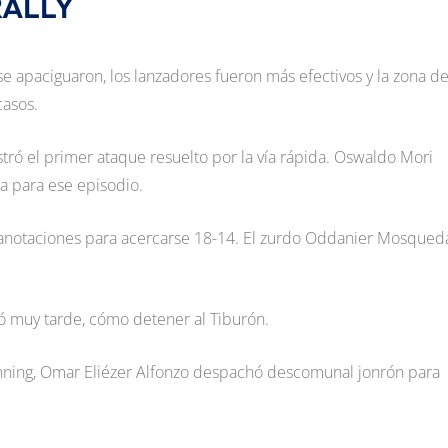
RALLY
 se apaciguaron, los lanzadores fueron más efectivos y la zona d
casos.
istró el primer ataque resuelto por la vía rápida. Oswaldo Mori
ra para ese episodio.
o anotaciones para acercarse 18-14. El zurdo Oddanier Mosqued
dó muy tarde, cómo detener al Tiburón.
inning, Omar Eliézer Alfonzo despachó descomunal jonrón para