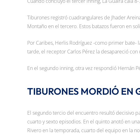
Cuando concluyó el tercer inning, La Guaira caía 8-7
Tiburones registró cuadrangulares de Jhader Areina
Montaño en el tercero. Estos batazos fueron en soli
Por Caribes, Herlis Rodríguez -como primer bate- la
tarde, el receptor Carlos Pérez la desapareció con
En el segundo inning, otra vez respondió Hernán P
TIBURONES MORDIÓ EN
El segundo tercio del encuentro resultó decisivo pa
cuarto y sexto episodios. En el quinto anotó en una
Rivero en la temporada, cuarto del equipo en la n