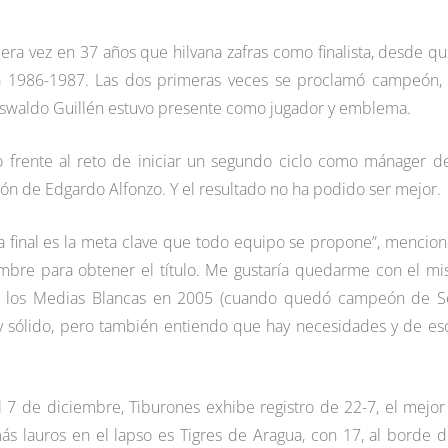
rimera vez en 37 años que hilvana zafras como finalista, desde qu
la 1986-1987. Las dos primeras veces se proclamó campeón, 
Oswaldo Guillén estuvo presente como jugador y emblema.
o frente al reto de iniciar un segundo ciclo como mánager d
ción de Edgardo Alfonzo. Y el resultado no ha podido ser mejor.
a final es la meta clave que todo equipo se propone”, mencion
bre para obtener el título. Me gustaría quedarme con el m
con los Medias Blancas en 2005 (cuando quedó campeón de S
 sólido, pero también entiendo que hay necesidades y de es
l 7 de diciembre, Tiburones exhibe registro de 22-7, el mejor
más lauros en el lapso es Tigres de Aragua, con 17, al borde d