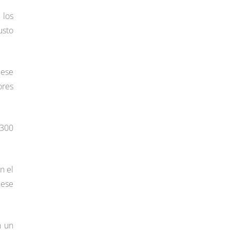
 los
usto
 ese
ores
.300
n el
 ese
n un