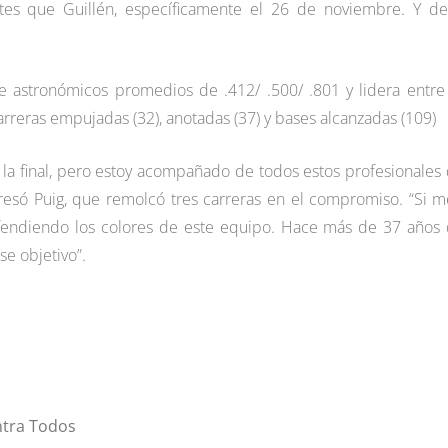
ntes que Guillén, específicamente el 26 de noviembre. Y d
be astronómicos promedios de .412/ .500/ .801 y lidera entre
carreras empujadas (32), anotadas (37) y bases alcanzadas (109)
a la final, pero estoy acompañado de todos estos profesionales
presó Puig, que remolcó tres carreras en el compromiso. “Si m
defendiendo los colores de este equipo. Hace más de 37 años
e objetivo”.
ntra Todos