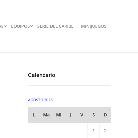
AS
EQUIPOS
SERIE DEL CARIBE
MINIJUEGOS
Calendario
AGOSTO 2026
L
Ma
Mi
J
V
S
D
1
2