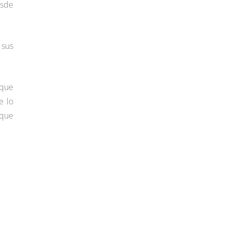
esde
 sus
 que
e lo
 que