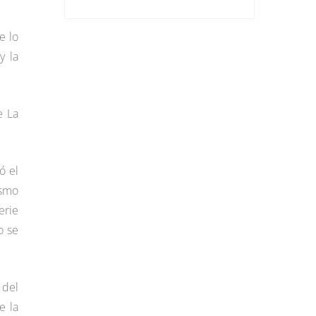
e lo
y la
e La
ó el
ismo
erie
o se
 del
e la