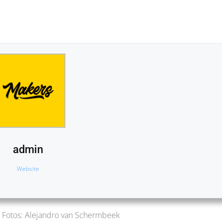
admin
Website
l | Fotos: Alejandro van Schermbeek