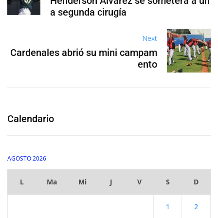
Henderson Álvarez se someterá a un
a segunda cirugía
Next
Cardenales abrió su mini campam
ento
Calendario
AGOSTO 2026
L
Ma
Mi
J
V
S
D
1
2