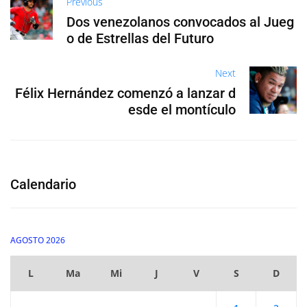
Previous
Dos venezolanos convocados al Jueg
o de Estrellas del Futuro
Next
Félix Hernández comenzó a lanzar d
esde el montículo
Calendario
AGOSTO 2026
L
Ma
Mi
J
V
S
D