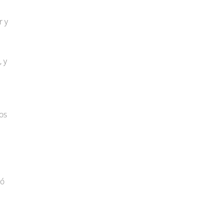
r y
 y
os
tó