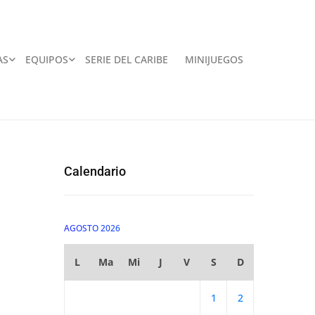
AS
EQUIPOS
SERIE DEL CARIBE
MINIJUEGOS
Calendario
AGOSTO 2026
L
Ma
Mi
J
V
S
D
1
2