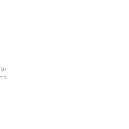
 las
tro