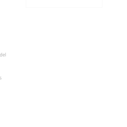
 del
s