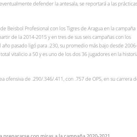
entualmente defender la antesala, se reportará a las práctica
 de Beisbol Profesional con los Tigres de Aragua en la campaña
partir de la 2014-2015 y en tres de sus seis campañas con los
l año pasado ligó para .230, su promedio más bajo desde 2006
total vitalicio a 50 y es uno de los dos 36 jugadores en la histori
ea ofensiva de .290/.346/.411, con .757 de OPS, en su carrera d
 a prepararse con miras a la campaña 2020-2021