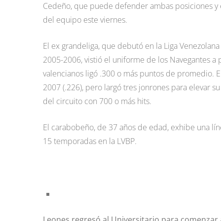
Cedeño, que puede defender ambas posiciones y ev
del equipo este viernes.
El ex grandeliga, que debutó en la Liga Venezolana
2005-2006, vistió el uniforme de los Navegantes a 
valencianos ligó .300 o más puntos de promedio. E
2007 (.226), pero largó tres jonrones para elevar su 
del circuito con 700 o más hits.
El carabobeño, de 37 años de edad, exhibe una lín
15 temporadas en la LVBP.
Leones regresó al Universitario para comenzar