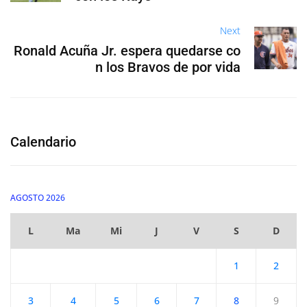
Next
Ronald Acuña Jr. espera quedarse co
n los Bravos de por vida
Calendario
AGOSTO 2026
L
Ma
Mi
J
V
S
D
1
2
3
4
5
6
7
8
9